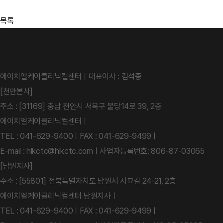
목록
에이치엘케이클리닉컬센터
대표이사 : 김석종
[천안본사]
주소 : [31169] 충남 천안시 서북구 불당14로 39, 2층
에이치엘케이클리닉컬센터
TEL : 041-629-9400
FAX : 041-629-9499
E-mail :
hlkctc@hlkctc.com
사업자등록번호: 806-87-03065
[남원지사]
주소 : [55801] 전북특별자치도 남원시 시묘길 24-21, 2층
에이치엘케이클리닉컬센터 남원지사
TEL : 041-629-9400
FAX : 041-629-9499