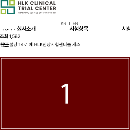
회사소개
뉴스레터
HLK임상시험 센터 개소
KR
EN
회사소개
시험항목
시
작성자
관리자
조회
1,582
천안 불당 14로 에 HLK임상시험센터를 개소