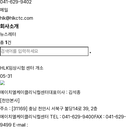
041-629-9402
메일
hlk@hlkctc.com
회사소개
뉴스레터
총
1
건
HLK임상시험 센터 개소
05-31
에이치엘케이클리닉컬센터
대표이사 : 김석종
[천안본사]
주소 : [31169] 충남 천안시 서북구 불당14로 39, 2층
에이치엘케이클리닉컬센터
TEL : 041-629-9400
FAX : 041-629-
9499
E-mail :